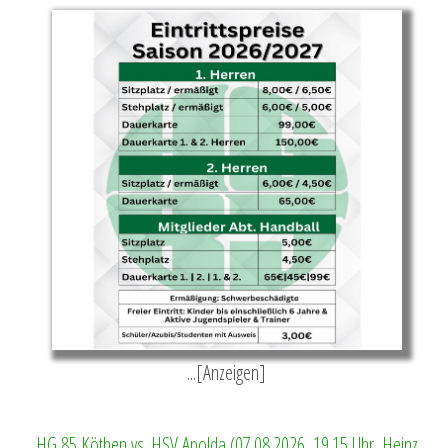
...[Anzeigen]
HG 85 Köthen vs. HSV Apolda (07.08.2026, 19.15 Uhr, Heinz