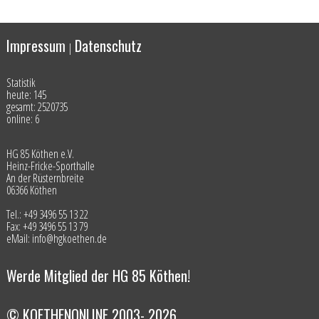
Impressum
Datenschutz
|
Statistik
heute: 145
gesamt: 2520735
online: 6
HG 85 Köthen e.V.
Heinz-Fricke-Sporthalle
An der Rüsternbreite
06366 Köthen
Tel.: +49 3496 55 13 22
Fax: +49 3496 55 13 79
eMail: info@hgkoethen.de
Werde Mitglied der HG 85 Köthen!
© KOETHENONLINE 2003- 2026