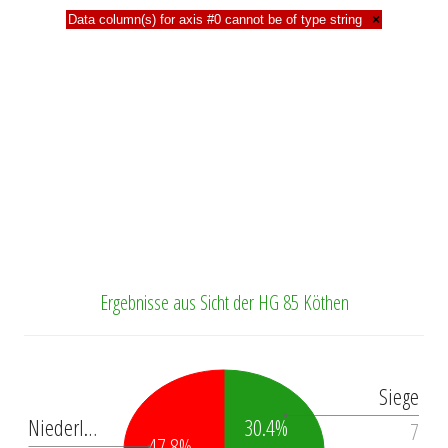
Data column(s) for axis #0 cannot be of type string
×
Ergebnisse aus Sicht der HG 85 Köthen
Siege
30.4%
Niederl…
7
47.8%