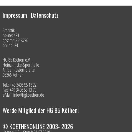
Impressum
Datenschutz
|
Statistik
heute: 491
gesamt: 2518796
online: 24
HG 85 Köthen e.V.
Heinz-Fricke-Sporthalle
An der Rüsternbreite
06366 Köthen
Tel.: +49 3496 55 13 22
Fax: +49 3496 55 13 79
eMail: info@hgkoethen.de
Werde Mitglied der HG 85 Köthen!
© KOETHENONLINE 2003- 2026