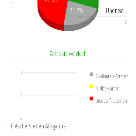
11
Unentsc…
21.7%
5
Zeitstrafenvergleich
1
2-Minuten-Strafen
Gelbe Karten
0
Disqualifikationen
-1
HC Aschersleben Alligators