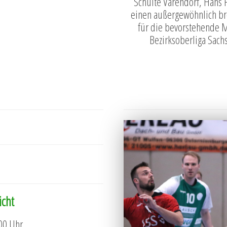
Schulte Varendorf, Hans 
einen außergewöhnlich bre
für die bevorstehende M
Bezirksoberliga Sachs
icht
00 Uhr