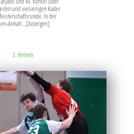
Farjado und M. Konsel über
iten und vielseitigen Kader
eisterschaftsrunde. In der
en‑Anhalt ...[Anzeigen]
2. Herren