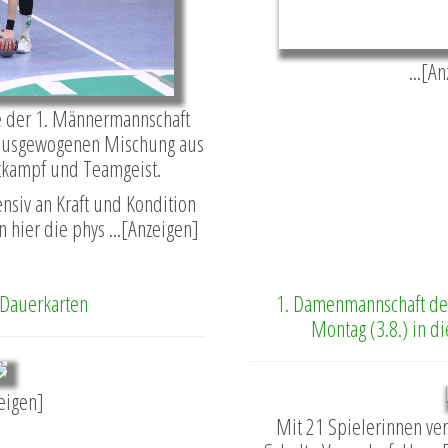
...[A
e der 1. Männermannschaft
r ausgewogenen Mischung aus
ttkampf und Teamgeist.
nsiv an Kraft und Kondition
n hier die phys ...[Anzeigen]
 Dauerkarten
1. Damenmannschaft der
Montag (3.8.) in d
zeigen]
Mit 21 Spielerinnen ver