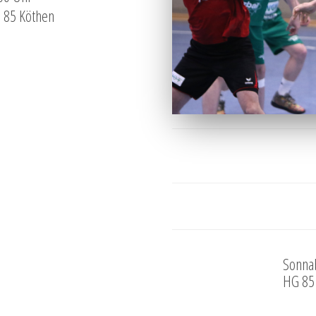
G 85 Köthen
Sonnab
HG 85 