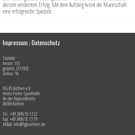
diesem verdienten Erfolg. Mit dem Aufstieg krönt die Mannschaft
eine erfolgreiche Spielzeit.
Impressum
Datenschutz
|
Statistik
heute: 153
gesamt: 2515932
online: 18
HG 85 Köthen e.V.
Heinz-Fricke-Sporthalle
An der Rüsternbreite
06366 Köthen
Tel.: +49 3496 55 13 22
Fax: +49 3496 55 13 79
eMail: info@hgkoethen.de