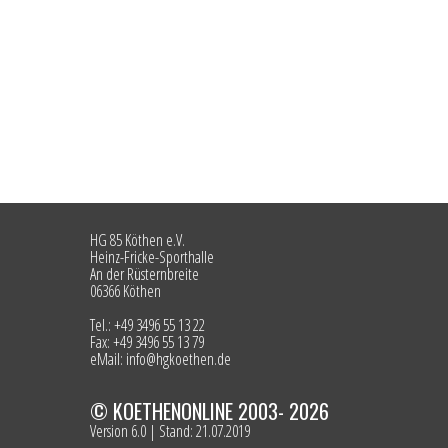
HG 85 Köthen e.V.
Heinz-Fricke-Sporthalle
An der Rüsternbreite
06366 Köthen
Tel.: +49 3496 55 13 22
Fax: +49 3496 55 13 79
eMail: info@hgkoethen.de
© KOETHENONLINE 2003- 2026
Version 6.0 | Stand: 21.07.2019