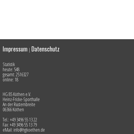
Impressum
Datenschutz
|
Statistik
heute: 548
gesamt: 2516327
online: 18
HG 85 Köthen e.V.
Heinz-Fricke-Sporthalle
An der Rüsternbreite
06366 Köthen
Tel.: +49 3496 55 13 22
Fax: +49 3496 55 13 79
eMail: info@hgkoethen.de