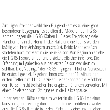
Zum Ligaauftakt der weiblichen E-Jugend kam es zu einer ganz
besonderen Begegnung. Es spielten die Mädchen der HG 85
Köthen I gegen die HG 85 Köthen II. Dieses Ereignis zog viele
Handballfans in die Heinz-Fricke-Halle und die Teams wurden
kräftig von ihren Anhängern unterstützt. Beide Mannschaften
starteten hoch motiviert in die neue Saison. Von Beginn an spielte
die HG 85 I souverän auf und erzielte treffsicher ihre Tore. Die
Erfahrung im Ligabetrieb aus der letzten Saison war deutlich
sichtbar. Die „Neulinge“ der HG 85 II gingen mit hoher Nervosität in
ihr erstes Ligaspiel. Es gelang ihnen erst in der 11. Minute den
ersten Treffer zum 11:1 zu erzielen. Leider konnten die Mädchen
der HG 85 II nicht treffsicher ihre erspielten Chancen verwerten. Mit
einem Spielstand von 12:4 ging es in die Halbzeitpause.
In der zweiten Hälfte setzte sich weiterhin die HG 85 I mit einer
konstant guten Leistung durch und baute die Tordifferenz weiter
aus. Die HG 85 II zeigte trotz des Rückstands eine ungebrochen