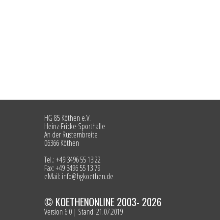
HG 85 Köthen e.V.
Heinz-Fricke-Sporthalle
An der Rüsternbreite
06366 Köthen
Tel.: +49 3496 55 13 22
Fax: +49 3496 55 13 79
eMail: info@hgkoethen.de
© KOETHENONLINE 2003- 2026
Version 6.0 | Stand: 21.07.2019