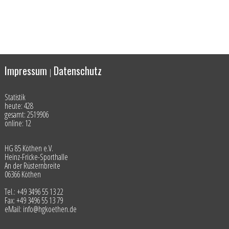
Impressum
Datenschutz
|
Statistik
heute: 428
gesamt: 2519906
online: 12
HG 85 Köthen e.V.
Heinz-Fricke-Sporthalle
An der Rüsternbreite
06366 Köthen
Tel.: +49 3496 55 13 22
Fax: +49 3496 55 13 79
eMail: info@hgkoethen.de