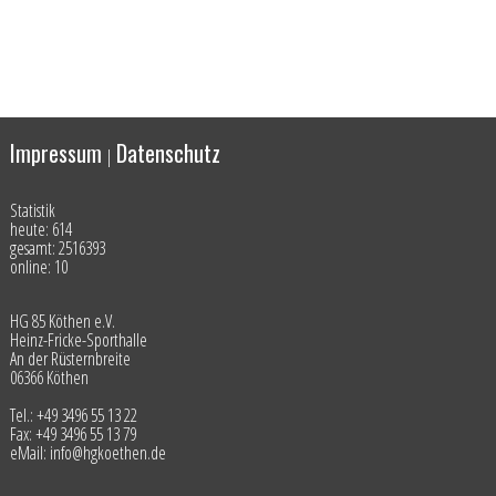
Impressum
Datenschutz
|
Statistik
heute: 614
gesamt: 2516393
online: 10
HG 85 Köthen e.V.
Heinz-Fricke-Sporthalle
An der Rüsternbreite
06366 Köthen
Tel.: +49 3496 55 13 22
Fax: +49 3496 55 13 79
eMail: info@hgkoethen.de