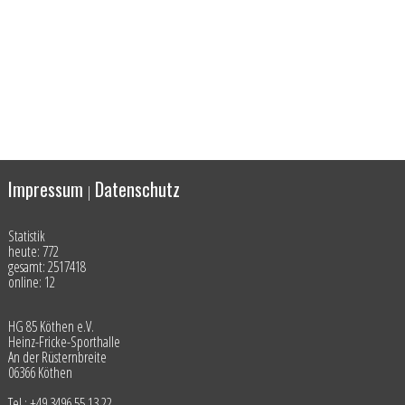
Impressum
Datenschutz
|
Statistik
heute: 772
gesamt: 2517418
online: 12
HG 85 Köthen e.V.
Heinz-Fricke-Sporthalle
An der Rüsternbreite
06366 Köthen
Tel.: +49 3496 55 13 22